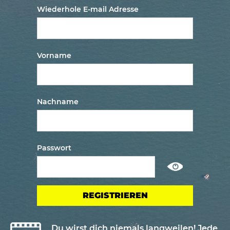
Wiederhole E-mail Adresse
Vorname
Nachname
Passwort
Show
/
ausblenden
passwort
Du wirst dich niemals langweilen! Jede