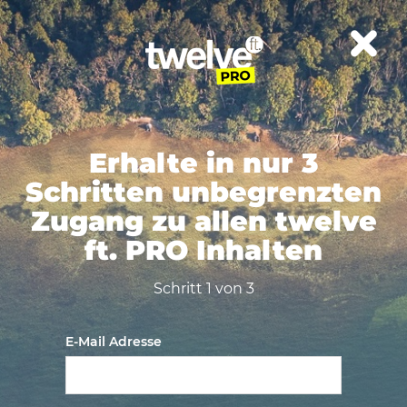
Erhalte in nur 3
Schritten unbegrenzten
Zugang zu allen twelve
ft. PRO Inhalten
Schritt 1 von 3
E-Mail Adresse