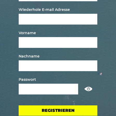
Wiederhole E-mail Adresse
Vorname
Nachname
Passwort
Show
/
ausblenden