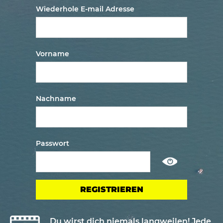
Wiederhole E-mail Adresse
Vorname
Nachname
Passwort
Show
/
ausblenden
passwort
Du wirst dich niemals langweilen! Jede