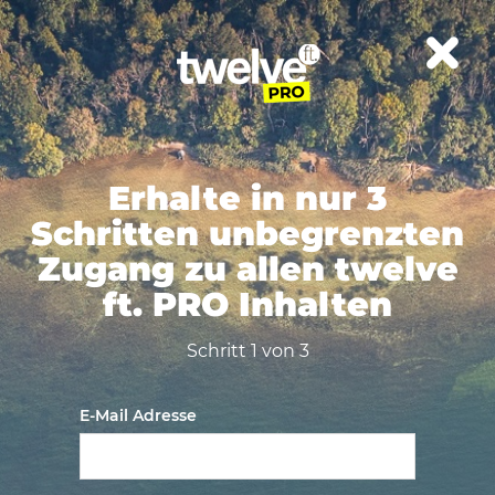
Erhalte in nur 3
Schritten unbegrenzten
Zugang zu allen twelve
ft. PRO Inhalten
Schritt 1 von 3
E-Mail Adresse