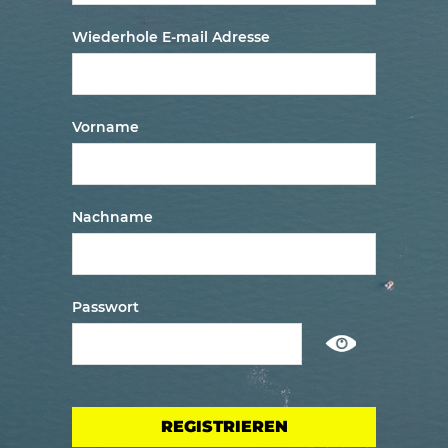
Wiederhole E-mail Adresse
Vorname
Nachname
Passwort
Show
/
ausblenden