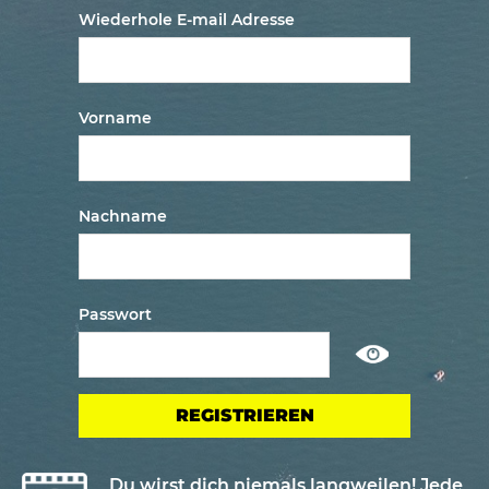
Wiederhole E-mail Adresse
Vorname
Nachname
Passwort
Show
/
ausblenden
passwort
Du wirst dich niemals langweilen! Jede