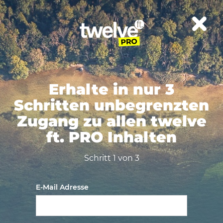
Erhalte in nur 3
Schritten unbegrenzten
Zugang zu allen twelve
ft. PRO Inhalten
Schritt 1 von 3
E-Mail Adresse