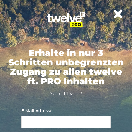
Erhalte in nur 3
Schritten unbegrenzten
Zugang zu allen twelve
ft. PRO Inhalten
Schritt 1 von 3
E-Mail Adresse