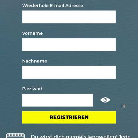
Wiederhole E-mail Adresse
Vorname
Nachname
Passwort
Show
/
ausblenden
passwort
Du wirst dich niemals langweilen! Jede