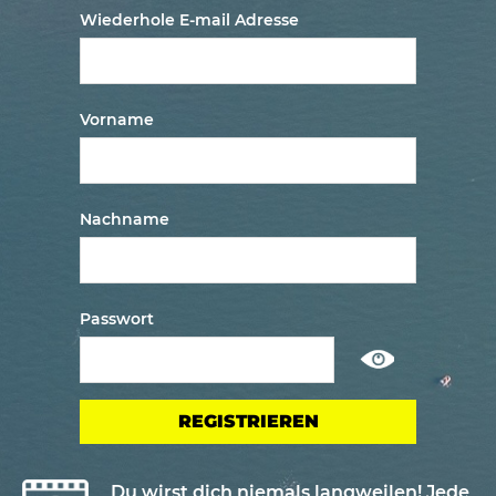
Wiederhole E-mail Adresse
Vorname
Nachname
Passwort
Show
/
ausblenden
passwort
Du wirst dich niemals langweilen! Jede