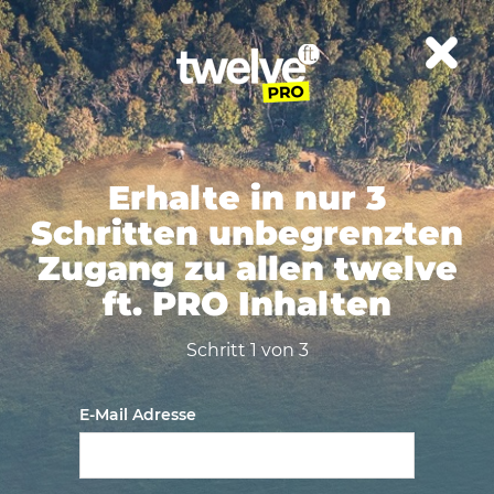
Erhalte in nur 3
Schritten unbegrenzten
Zugang zu allen twelve
ft. PRO Inhalten
Schritt 1 von 3
E-Mail Adresse