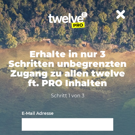
Erhalte in nur 3
Schritten unbegrenzten
Zugang zu allen twelve
ft. PRO Inhalten
Schritt 1 von 3
E-Mail Adresse