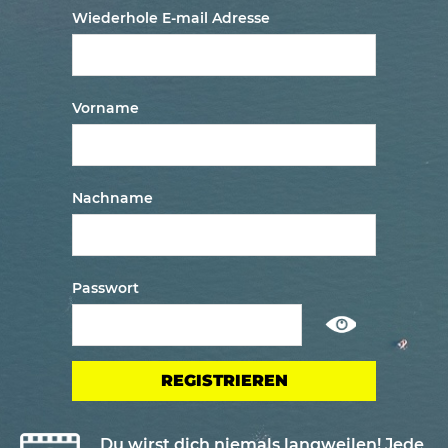
Wiederhole E-mail Adresse
Vorname
Nachname
Passwort
Show
/
ausblenden
passwort
Du wirst dich niemals langweilen! Jede