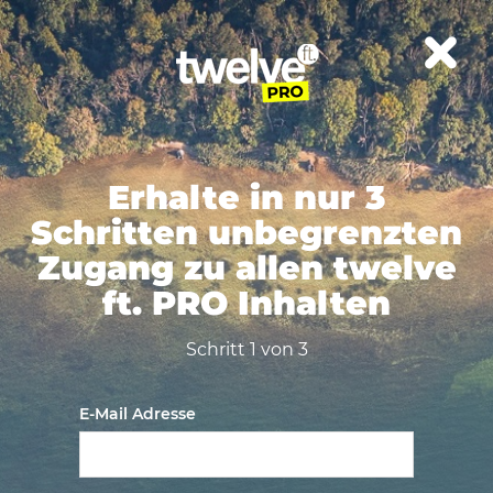
Erhalte in nur 3
Schritten unbegrenzten
Zugang zu allen twelve
ft. PRO Inhalten
Schritt 1 von 3
E-Mail Adresse