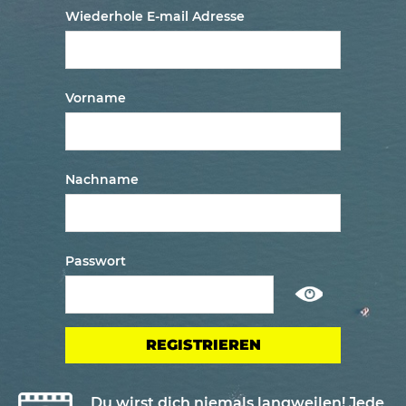
Wiederhole E-mail Adresse
Vorname
Nachname
Passwort
Show
/
ausblenden
passwort
Du wirst dich niemals langweilen! Jede